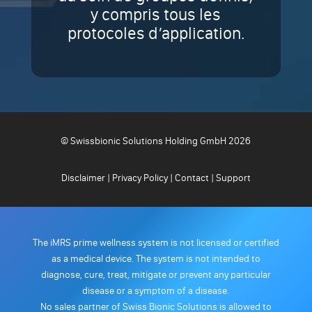
y compris tous les
protocoles d’application.
© Swissbionic Solutions Holding GmbH 2026
Disclaimer
|
Privacy Policy
|
Contact
|
Support
The iMRS prime wellness system is not licensed or certified
as a medical device. The system is not intended to
diagnose, cure, treat, mitigate or prevent any particular
disease or a symptom of a disease.
No sales partner of Swiss Bionic Solutions is allowed to