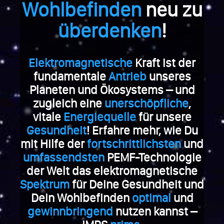
Wohlbefinden
neu zu
überdenken
!
Elektromagnetische
Kraft ist der
fundamentale
Antrieb
unseres
Planeten und Ökosystems – und
zugleich eine
unerschöpfliche
,
vitale
Energiequelle
für unsere
Gesundheit
! Erfahre mehr, wie Du
mit Hilfe der
fortschrittlichsten
und
umfassendsten
PEMF-Technologie
der Welt das elektromagnetische
Spektrum
für Deine Gesundheit und
Dein Wohlbefinden
optimal
und
gewinnbringend
nutzen kannst –