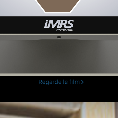
EMF
réinven
érapie CEMP en 6 dimensi
Regarde le film