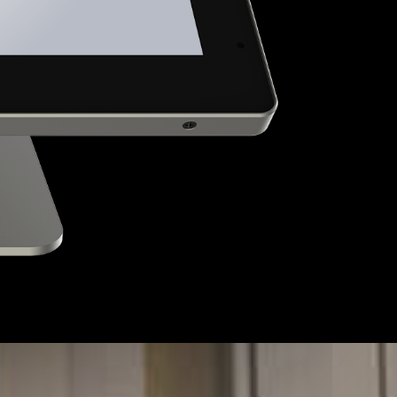
té!
ons