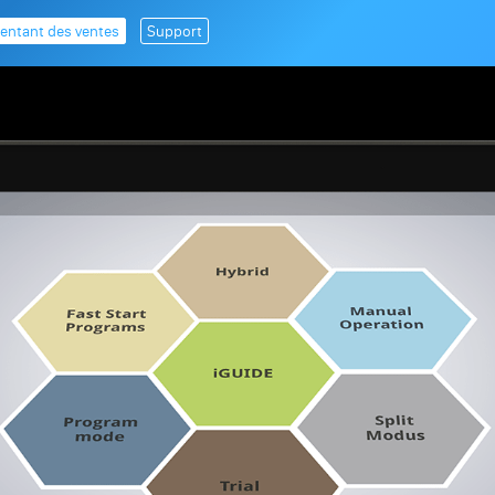
sentant des ventes
Support