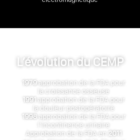
L’évolution du CEMP
1979
approbation de la FDA pour
la croissance osseuse
1991
approbation de la FDA pour
la douleur postopératoire
1998
approbation de la FDA pour
l’incontinence urinaire
Approbation de la FDA en
2011