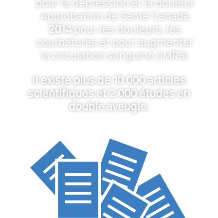
pour la dépression et la douleur
Approbation de Santé Canada
2014
pour les douleurs, les
courbatures et pour augmenter
la circulation sanguine (iMRS)
Il existe plus de 10 000 articles
scientifiques et 2 000 études en
double aveugle.