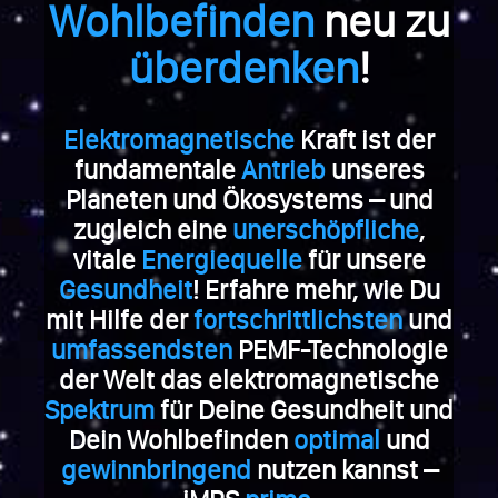
Wohlbefinden
neu zu
überdenken
!
Elektromagnetische
Kraft ist der
fundamentale
Antrieb
unseres
Planeten und Ökosystems – und
zugleich eine
unerschöpfliche
,
vitale
Energiequelle
für unsere
Gesundheit
! Erfahre mehr, wie Du
mit Hilfe der
fortschrittlichsten
und
umfassendsten
PEMF-Technologie
der Welt das elektromagnetische
Spektrum
für Deine Gesundheit und
Dein Wohlbefinden
optimal
und
gewinnbringend
nutzen kannst –