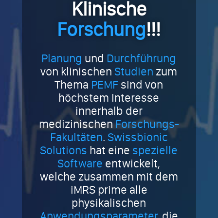
Klinische
Forschung
!!!
Planung
und
Durchführung
von klinischen
Studien
zum
Thema
PEMF
sind von
höchstem Interesse
innerhalb der
medizinischen
Forschungs-
Fakultäten
.
Swissbionic
Solutions
hat eine
spezielle
Software
entwickelt,
welche zusammen mit dem
iMRS prime alle
physikalischen
Anwendungsparameter
, die